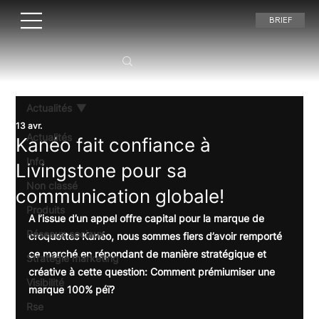
BRIEF
Actualités
13 avr.
Actualités
Kanéo fait confiance à
Info
Livingstone pour sa
Non classé
communication globale!
Produits
A l’issue d’un appel offre capital pour la marque de 
Réseaux sociaux
croquettes Kanéo, nous sommes fiers d’avoir remporté 
ce marché en répondant de manière stratégique et 
Stratégie marketing
créative à cette question: Comment prémiumiser une 
Visibilité
marque 100% péï?
Rse