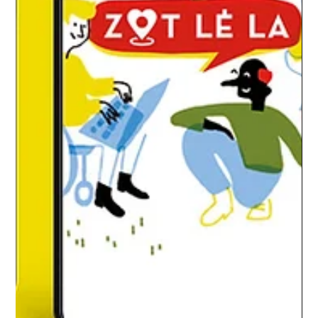
aux influenceurs »
<p>RS : Pourquoi je n’attire plus d’audience ?
Audience&nbsp;: «&nbsp;L’heure est aux réels et aux
influenceurs » Malgré le budget qu’elles y consacrent et une
création régulière de contenus, de nombreuses entreprises
voient aujourd’hui leur audience stagner sur les réseaux
sociaux. En particulier sur Instagram… Peux-tu, Zamir, nous
en expliquer les raisons principales de ce [&hellip;]</p>