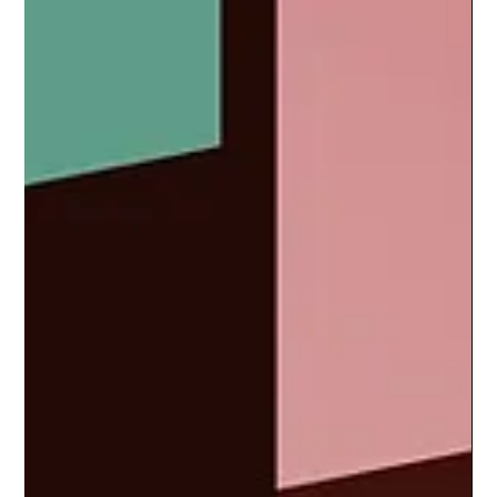
Parmi les grandes tendances qui devraient se dégager sur le
digital en 2023, il en est une qui présente de nombreux
avantages&nbsp;: le live streaming. Le site Filmcorporate.fr
rapporte que le live vidéo est utilisé par 64&nbsp;% des
entreprises sur les [&hellip;]</p>