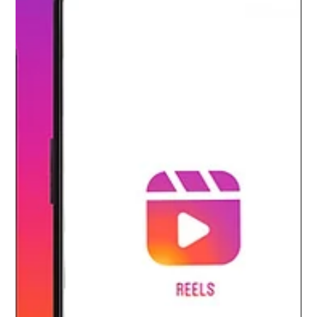
7 déc. 2022
Info
Mascarin fait « Sensation »
<p>Mascarin fait Sensation En 2022, la dynamique
d’innovations enclenchée par le chocolatier péi Mascarin s’est
traduite par la création de plusieurs nouveaux produits. Parmi
eux, la gamme Sensation, sans sucres ajoutés, dont les
tablettes noir (54 % de cacao) et lait (34 % de cacao)
apparaîtront bientôt dans les rayons de la GMS. Cette
gamme [&hellip;]</p>