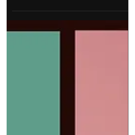
7 déc. 2022
Info
L&rsquo;atout Live
<p>L&rsquo;atout Live ! Personnalisation des contenus,
développement de TikTok, recours à la réalité virtuelle…