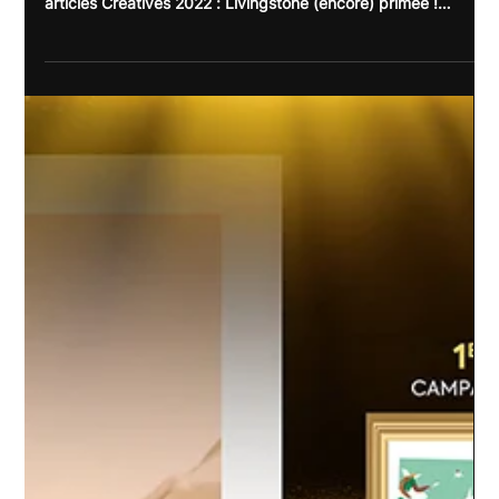
Régina Pisano se livre sur la campagne
d&rsquo;influence Marcus Opticien
<p>Régina PISANO se livre sur la campagne
d&rsquo;influence Marcus OpticienISANO Nos derniers
articles Créatives 2022 : Livingstone (encore) primée !
Créatives 2022 : Livingstone (encore) primée ! &nbsp; C’est
jeudi 8 décembre que s’est déroulée à l’hôtel Créolia (Saint-
Denis) la cérémonie de remise des prix des Créatives 2022.
La première en présentiel depuis trois ans… [&hellip;]</p>