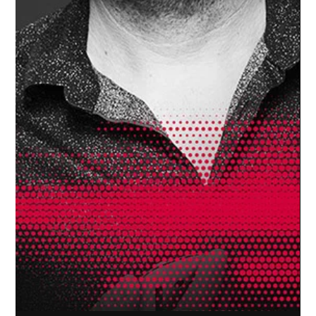
7 nov. 2022
Info
La RSE en actions !
<p>La RSE en actions ! La responsabilité sociale des
entreprises, autrement dit la RSE, est une formule servie
souvent de manière opportuniste par les entreprises pour
communiquer sur leur engagement en matière de
développement durable. Chez Livingstone, la RSE n’est pas