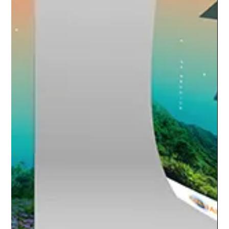
7 nov. 2022
Info
Coup de projecteur sur Zot lé la !​
<p>Coup de projecteur sur Zot lé la&nbsp;! Peut-être vous
souvenez-vous avoir vu sur Antenne Réunion, en janvier
2022, tout ou partie de Fonnkèr Marmaye. Tournée dans le
prolongement du documentaire Graines d’espoir, sorti en
salles en début d’année également, cette série de 3&#215;52
minutes réalisée par Pierre Beccu se concentre sur la
jeunesse réunionnaise, en [&hellip;]</p>