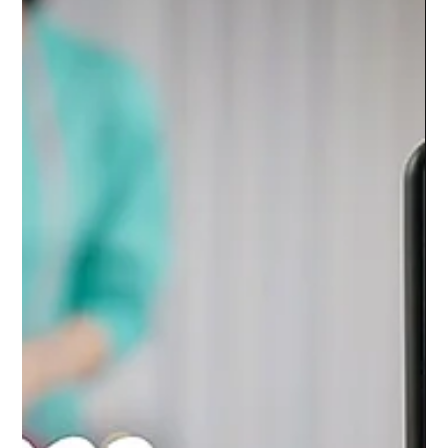
7 déc. 2022
Info
RSE : une journée pas comme les
autres
<p>RSE&nbsp;: une journée pas comme les autres ! Chaque
année, l’agence Livingstone propose à ses équipes un
moment de détente et de partage en dehors du cadre
professionnel quotidien. Vendredi 25 novembre dernier, cette
journée de cohésion a pris la forme d’une initiation à l’animal
flow et à la boxe dispensée par l’ex-champion du monde
[&hellip;]</p>