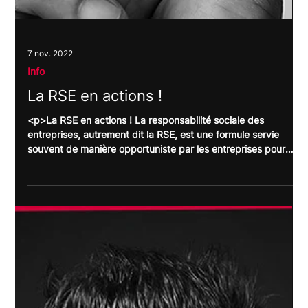
Info
un ballon pour « mettre en lèr » le
GRUAN !
<p>Un ballon pour «&nbsp;mettre en lèr&nbsp;» le
GRUAN&nbsp;! Quoi de mieux qu’un ballon (rouge en
l’occurrence) pour évoquer un sujet aussi… complexe ?
Graphique, enfantin et ludique, cet élément visuel central a le
mérite de rassembler, par sa simplicité et par sa symbolique,
toutes les personnes susceptibles d’être intéressées par
l’événement annoncé sur l’affiche. Et par [&hellip;]</p>