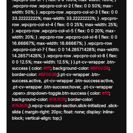
.wpcpro-row .wpcpro-col-xl-2 { flex: 0 0 50%; max-
width: 50%; } .wpcpro-row .wpcpro-col-xl-3 { flex: 0 0 
33.22222222%; max-width: 33.22222222%; } .wpcpro-
row .wpcpro-col-xl-4 { flex: 0 0 25%; max-width: 25%; 
} .wpcpro-row .wpcpro-col-xl-5 { flex: 0 0 20%; max-
width: 20%; } .wpcpro-row .wpcpro-col-xl-6 { flex: 0 0 
16.66667%; max-width: 16.66667%; } .wpcpro-row 
.wpcpro-col-xl-7 { flex: 0 0 14.28571428%; max-width: 
14.28571428%; } .wpcpro-row .wpcpro-col-xl-8 { flex: 
0 0 12.5%; max-width: 12.5%; } }.pt-cv-wrapper .btn-
success { color: 
#fff
; background-color: 
#BF003B
; 
border-color: 
#BF003B
;}.pt-cv-wrapper .btn-
success.active, .pt-cv-wrapper .btn-success:active, 
.pt-cv-wrapper .btn-success:hover, .pt-cv-wrapper 
.open>.dropdown-toggle.btn-success { color: 
#fff
; 
background-color: 
#7A7A7A
; border-color: 
#7A7A7A
;}.wpcp-carousel-section.slick-initialized .slick-
slide { margin-right: 20px; float: none; display: inline-
block; vertical-align: top;}