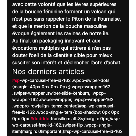
avec cette volonté que les lèvres supérieures 
de la bouche féminine forment un volcan qui 
n’est pas sans rappeler le Piton de la Fournaise, 
et que le menton de la bouche masculine 
évoque également les ravines de notre île.
Au final, un packaging innovant et aux 
évocations multiples qui attirera à n’en pas 
douter l’oeil de la clientèle cible pour mieux 
susciter son intérêt et déclencher l’acte d’achat.
Nos derniers articles
#sp
-wp-carousel-free-id-162 .wpcp-swiper-dots 
{margin: 40px 0px 0px 0px;}.wpcp-wrapper-162 
.swiper-wrapper .swiper-slide-kenburn, .wpcp-
wrapper-162 .swiper-wrapper, .wpcp-wrapper-162 
.wpcpro-row{align-items: center;}#sp-wp-carousel-
free-id-162 .wpcp-single-item {box-shadow: 0px 0px 
0px 0px 
#dddddd
;transition: all .3s;margin: 0px;}#sp-
wp-carousel-free-id-162.swiper-flip .wpcp-single-
item{margin: 0!important;}#sp-wp-carousel-free-id-162 