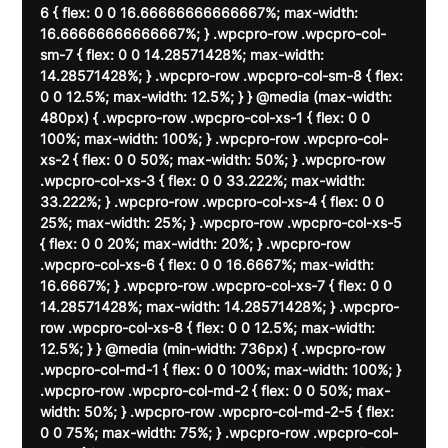
6 { flex: 0 0 16.66666666666667%; max-width: 
16.66666666666667%; } .wpcpro-row .wpcpro-col-
sm-7 { flex: 0 0 14.28571428%; max-width: 
14.28571428%; } .wpcpro-row .wpcpro-col-sm-8 { flex: 
0 0 12.5%; max-width: 12.5%; } } @media (max-width: 
480px) { .wpcpro-row .wpcpro-col-xs-1 { flex: 0 0 
100%; max-width: 100%; } .wpcpro-row .wpcpro-col-
xs-2 { flex: 0 0 50%; max-width: 50%; } .wpcpro-row 
.wpcpro-col-xs-3 { flex: 0 0 33.222%; max-width: 
33.222%; } .wpcpro-row .wpcpro-col-xs-4 { flex: 0 0 
25%; max-width: 25%; } .wpcpro-row .wpcpro-col-xs-5 
{ flex: 0 0 20%; max-width: 20%; } .wpcpro-row 
.wpcpro-col-xs-6 { flex: 0 0 16.6667%; max-width: 
16.6667%; } .wpcpro-row .wpcpro-col-xs-7 { flex: 0 0 
14.28571428%; max-width: 14.28571428%; } .wpcpro-
row .wpcpro-col-xs-8 { flex: 0 0 12.5%; max-width: 
12.5%; } } @media (min-width: 736px) { .wpcpro-row 
.wpcpro-col-md-1 { flex: 0 0 100%; max-width: 100%; } 
.wpcpro-row .wpcpro-col-md-2 { flex: 0 0 50%; max-
width: 50%; } .wpcpro-row .wpcpro-col-md-2-5 { flex: 
0 0 75%; max-width: 75%; } .wpcpro-row .wpcpro-col-