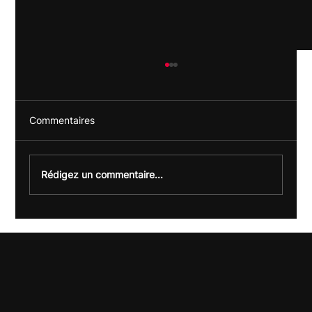
Commentaires
Rédigez un commentaire...
Offre LLMO : être visible sur ChatGPT &
Co (et pas seulement sur Google)