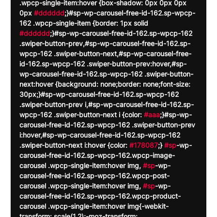
.wpcp-single-item:hover {box-shadow: 0px 0px 0px 
0px 
#dddddd
;}#sp-wp-carousel-free-id-162.sp-wpcp-
162 .wpcp-single-item {border: 1px solid 
#dddddd
;}#sp-wp-carousel-free-id-162.sp-wpcp-162 
.swiper-button-prev,#sp-wp-carousel-free-id-162.sp-
wpcp-162 .swiper-button-next,#sp-wp-carousel-free-
id-162.sp-wpcp-162 .swiper-button-prev:hover,#sp-
wp-carousel-free-id-162.sp-wpcp-162 .swiper-button-
next:hover {background: none;border: none;font-size: 
30px;}#sp-wp-carousel-free-id-162.sp-wpcp-162 
.swiper-button-prev i,#sp-wp-carousel-free-id-162.sp-
wpcp-162 .swiper-button-next i {color: 
#aaa
;}#sp-wp-
carousel-free-id-162.sp-wpcp-162 .swiper-button-prev 
i:hover,#sp-wp-carousel-free-id-162.sp-wpcp-162 
.swiper-button-next i:hover {color: 
#178087
;} 
#sp
-wp-
carousel-free-id-162.sp-wpcp-162.wpcp-image-
carousel .wpcp-single-item:hover img, 
#sp
-wp-
carousel-free-id-162.sp-wpcp-162.wpcp-post-
carousel .wpcp-single-item:hover img, 
#sp
-wp-
carousel-free-id-162.sp-wpcp-162.wpcp-product-
carousel .wpcp-single-item:hover img{-webkit-
transform: scale(1.2);-moz-transform: 