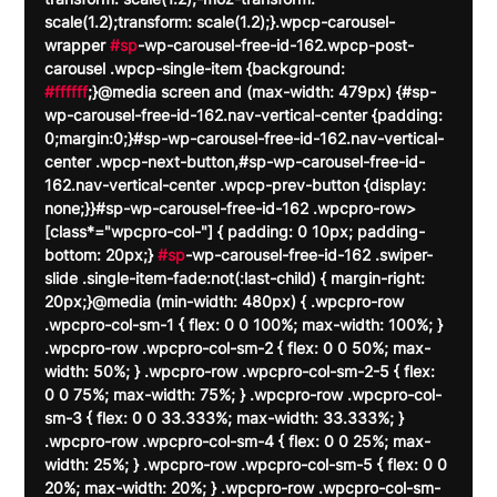
scale(1.2);transform: scale(1.2);}.wpcp-carousel-
wrapper 
#sp
-wp-carousel-free-id-162.wpcp-post-
carousel .wpcp-single-item {background: 
#ffffff
;}@media screen and (max-width: 479px) {#sp-
wp-carousel-free-id-162.nav-vertical-center {padding: 
0;margin:0;}#sp-wp-carousel-free-id-162.nav-vertical-
center .wpcp-next-button,#sp-wp-carousel-free-id-
162.nav-vertical-center .wpcp-prev-button {display: 
none;}}#sp-wp-carousel-free-id-162 .wpcpro-row>
[class*="wpcpro-col-"] { padding: 0 10px; padding-
bottom: 20px;} 
#sp
-wp-carousel-free-id-162 .swiper-
slide .single-item-fade:not(:last-child) { margin-right: 
20px;}@media (min-width: 480px) { .wpcpro-row 
.wpcpro-col-sm-1 { flex: 0 0 100%; max-width: 100%; } 
.wpcpro-row .wpcpro-col-sm-2 { flex: 0 0 50%; max-
width: 50%; } .wpcpro-row .wpcpro-col-sm-2-5 { flex: 
0 0 75%; max-width: 75%; } .wpcpro-row .wpcpro-col-
sm-3 { flex: 0 0 33.333%; max-width: 33.333%; } 
.wpcpro-row .wpcpro-col-sm-4 { flex: 0 0 25%; max-
width: 25%; } .wpcpro-row .wpcpro-col-sm-5 { flex: 0 0 
20%; max-width: 20%; } .wpcpro-row .wpcpro-col-sm-