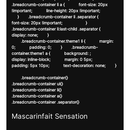
.breadcrumb-container li a {            font-size: 20px 
!important;            line-height: 20px !important;               
     }        .breadcrumb-container li .separator {            
font-size: 20px !important;                    }        
.breadcrumb-container li:last-child .separator {            
display: none;        }    
        .breadcrumb-container.theme1 li {            margin: 
0;            padding: 0;        }        .breadcrumb-
container.theme1 a {            background: ;            
display: inline-block;            margin: 0 5px;            
padding: 5px 10px;            text-decoration: none;        } 
        .breadcrumb-container{}

.breadcrumb-container ul{}

.breadcrumb-container li{}

.breadcrumb-container a{}

.breadcrumb-container .separator{}

Mascarin
fait Sensation