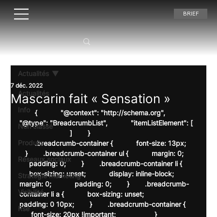
BRIEF
Actualités
7 déc. 2022
Actualités
Mascarin fait « Sensation »
Info
        {            "@context": "http://schema.org",            
"@type": "BreadcrumbList",            "itemListElement": [  
Non classé
                          ]        }    
Produits
        .breadcrumb-container {            font-size: 13px;     
   }        .breadcrumb-container ul {            margin: 0;       
Réseaux sociaux
     padding: 0;        }        .breadcrumb-container li {       
     box-sizing: unset;            display: inline-block;            
Stratégie marketing
margin: 0;            padding: 0;        }        .breadcrumb-
Visibilité
container li a {            box-sizing: unset;            
padding: 0 10px;        }        .breadcrumb-container {      
Rse
      font-size: 20px !important;                    }        