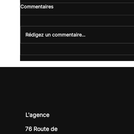
Commentaires
Rédigez un commentaire...
Trophée Perle de Lait :
Off
quand une marque soutient
Cha
l’entrepreneuriat féminin
seu
engagé.
L'agence
76 Route de