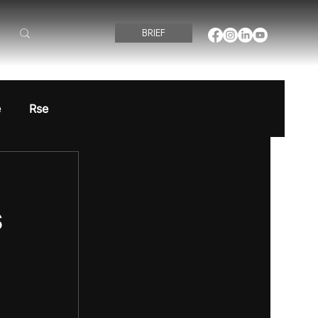
BRIEF
é
Rse
s