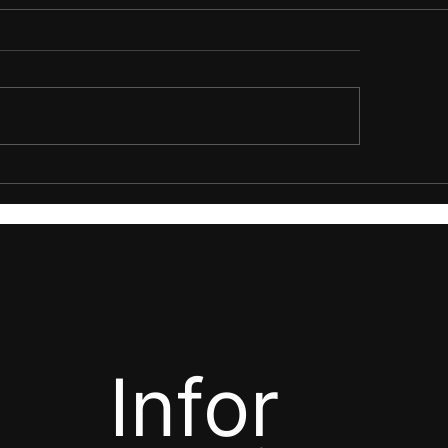
re LLMO : être visible sur
Les marques réun
tGPT & Co (et pas
face aux MDD : c
lement sur Google)
démarquer (vraim
Infor