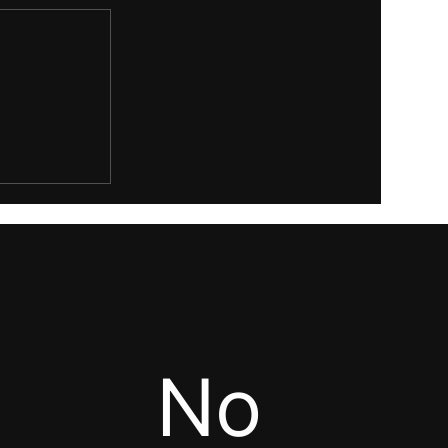
ionnaises
omment se
ent) ?
No