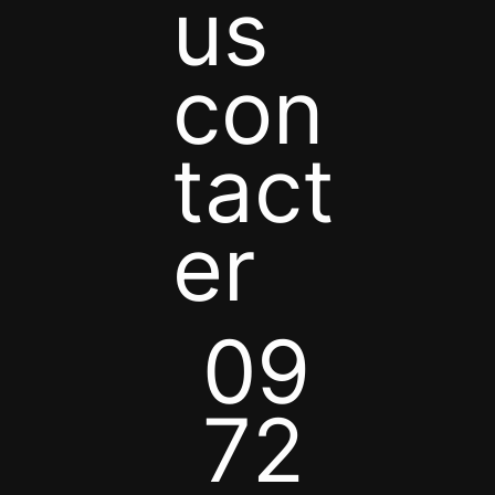
us
con
tact
er
09
72