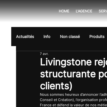
HOME
L'AGENCE
SER
Actualités
Info
Non classé
Produits
7 avr.
Livingstone rej
structurante p
clients)
Nous sommes heureux d’annoncer l’adhé
Conseil et Création), l’organisation pr
France et défend la valeur de nos métiers