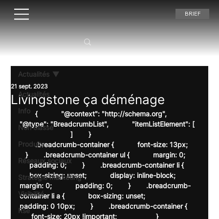
BRIEF
Actualités
21 sept. 2023
Actualités
Livingstone ça déménage
Info
        {            "@context": "http://schema.org",            
"@type": "BreadcrumbList",            "itemListElement": [  
Non classé
                          ]        }    
Produits
        .breadcrumb-container {            font-size: 13px;     
   }        .breadcrumb-container ul {            margin: 0;       
Réseaux sociaux
     padding: 0;        }        .breadcrumb-container li {       
     box-sizing: unset;            display: inline-block;            
Stratégie marketing
margin: 0;            padding: 0;        }        .breadcrumb-
Visibilité
container li a {            box-sizing: unset;            
padding: 0 10px;        }        .breadcrumb-container {      
Rse
      font-size: 20px !important;                    }        