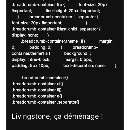
.breadcrumb-container li a {            font-size: 20px 
!important;            line-height: 20px !important;               
     }        .breadcrumb-container li .separator {            
font-size: 20px !important;                    }        
.breadcrumb-container li:last-child .separator {            
display: none;        }    
        .breadcrumb-container.theme1 li {            margin: 
0;            padding: 0;        }        .breadcrumb-
container.theme1 a {            background: ;            
display: inline-block;            margin: 0 5px;            
padding: 5px 10px;            text-decoration: none;        } 
        .breadcrumb-container{}

.breadcrumb-container ul{}

.breadcrumb-container li{}

.breadcrumb-container a{}

.breadcrumb-container .separator{}

Livingstone, ça déménage !