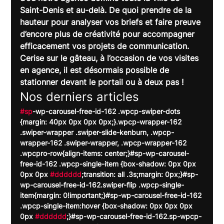
Saint-Denis et au-delà. De quoi prendre de la 
hauteur pour analyser vos briefs et faire preuve 
d’encore plus de créativité pour accompagner 
efficacement vos projets de communication. 
Cerise sur le gâteau, à l’occasion de vos visites 
en agence, il est désormais possible de 
stationner devant le portail ou à deux pas !
Nos derniers articles
#sp
-wp-carousel-free-id-162 .wpcp-swiper-dots 
{margin: 40px 0px 0px 0px;}.wpcp-wrapper-162 
.swiper-wrapper .swiper-slide-kenburn, .wpcp-
wrapper-162 .swiper-wrapper, .wpcp-wrapper-162 
.wpcpro-row{align-items: center;}#sp-wp-carousel-
free-id-162 .wpcp-single-item {box-shadow: 0px 0px 
0px 0px 
#dddddd
;transition: all .3s;margin: 0px;}#sp-
wp-carousel-free-id-162.swiper-flip .wpcp-single-
item{margin: 0!important;}#sp-wp-carousel-free-id-162 
.wpcp-single-item:hover {box-shadow: 0px 0px 0px 
0px 
#dddddd
;}#sp-wp-carousel-free-id-162.sp-wpcp-