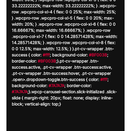
33.22222222%; max-width: 33.22222222%; } .wpcpro-
row .wpcpro-col-xl-4 { flex: 0 0 25%; max-width: 25%; 
} .wpcpro-row .wpcpro-col-xl-5 { flex: 0 0 20%; max-
width: 20%; } .wpcpro-row .wpcpro-col-xl-6 { flex: 0 0 
16.66667%; max-width: 16.66667%; } .wpcpro-row 
.wpcpro-col-xl-7 { flex: 0 0 14.28571428%; max-width: 
14.28571428%; } .wpcpro-row .wpcpro-col-xl-8 { flex: 
0 0 12.5%; max-width: 12.5%; } }.pt-cv-wrapper .btn-
success { color: 
#fff
; background-color: 
#BF003B
; 
border-color: 
#BF003B
;}.pt-cv-wrapper .btn-
success.active, .pt-cv-wrapper .btn-success:active, 
.pt-cv-wrapper .btn-success:hover, .pt-cv-wrapper 
.open>.dropdown-toggle.btn-success { color: 
#fff
; 
background-color: 
#7A7A7A
; border-color: 
#7A7A7A
;}.wpcp-carousel-section.slick-initialized .slick-
slide { margin-right: 20px; float: none; display: inline-
block; vertical-align: top;}