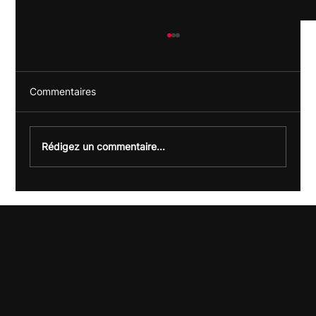
Commentaires
Rédigez un commentaire...
Offre LLMO : être visible sur ChatGPT &
Co (et pas seulement sur Google)