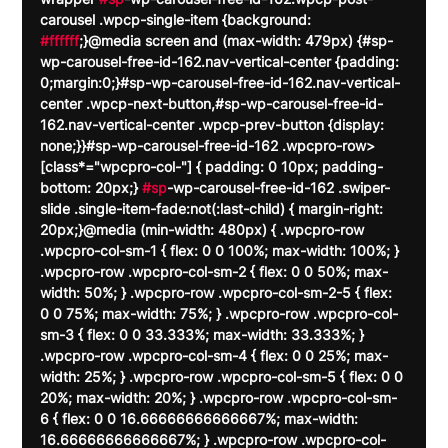
carousel .wpcp-single-item {background: 
#ffffff
;}@media screen and (max-width: 479px) {#sp-
wp-carousel-free-id-162.nav-vertical-center {padding: 
0;margin:0;}#sp-wp-carousel-free-id-162.nav-vertical-
center .wpcp-next-button,#sp-wp-carousel-free-id-
162.nav-vertical-center .wpcp-prev-button {display: 
none;}}#sp-wp-carousel-free-id-162 .wpcpro-row>
[class*="wpcpro-col-"] { padding: 0 10px; padding-
bottom: 20px;} 
#sp
-wp-carousel-free-id-162 .swiper-
slide .single-item-fade:not(:last-child) { margin-right: 
20px;}@media (min-width: 480px) { .wpcpro-row 
.wpcpro-col-sm-1 { flex: 0 0 100%; max-width: 100%; } 
.wpcpro-row .wpcpro-col-sm-2 { flex: 0 0 50%; max-
width: 50%; } .wpcpro-row .wpcpro-col-sm-2-5 { flex: 
0 0 75%; max-width: 75%; } .wpcpro-row .wpcpro-col-
sm-3 { flex: 0 0 33.333%; max-width: 33.333%; } 
.wpcpro-row .wpcpro-col-sm-4 { flex: 0 0 25%; max-
width: 25%; } .wpcpro-row .wpcpro-col-sm-5 { flex: 0 0 
20%; max-width: 20%; } .wpcpro-row .wpcpro-col-sm-
6 { flex: 0 0 16.66666666666667%; max-width: 
16.66666666666667%; } .wpcpro-row .wpcpro-col-