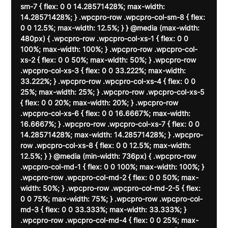
sm-7 { flex: 0 0 14.28571428%; max-width: 
14.28571428%; } .wpcpro-row .wpcpro-col-sm-8 { flex: 
0 0 12.5%; max-width: 12.5%; } } @media (max-width: 
480px) { .wpcpro-row .wpcpro-col-xs-1 { flex: 0 0 
100%; max-width: 100%; } .wpcpro-row .wpcpro-col-
xs-2 { flex: 0 0 50%; max-width: 50%; } .wpcpro-row 
.wpcpro-col-xs-3 { flex: 0 0 33.222%; max-width: 
33.222%; } .wpcpro-row .wpcpro-col-xs-4 { flex: 0 0 
25%; max-width: 25%; } .wpcpro-row .wpcpro-col-xs-5 
{ flex: 0 0 20%; max-width: 20%; } .wpcpro-row 
.wpcpro-col-xs-6 { flex: 0 0 16.6667%; max-width: 
16.6667%; } .wpcpro-row .wpcpro-col-xs-7 { flex: 0 0 
14.28571428%; max-width: 14.28571428%; } .wpcpro-
row .wpcpro-col-xs-8 { flex: 0 0 12.5%; max-width: 
12.5%; } } @media (min-width: 736px) { .wpcpro-row 
.wpcpro-col-md-1 { flex: 0 0 100%; max-width: 100%; } 
.wpcpro-row .wpcpro-col-md-2 { flex: 0 0 50%; max-
width: 50%; } .wpcpro-row .wpcpro-col-md-2-5 { flex: 
0 0 75%; max-width: 75%; } .wpcpro-row .wpcpro-col-
md-3 { flex: 0 0 33.333%; max-width: 33.333%; } 
.wpcpro-row .wpcpro-col-md-4 { flex: 0 0 25%; max-