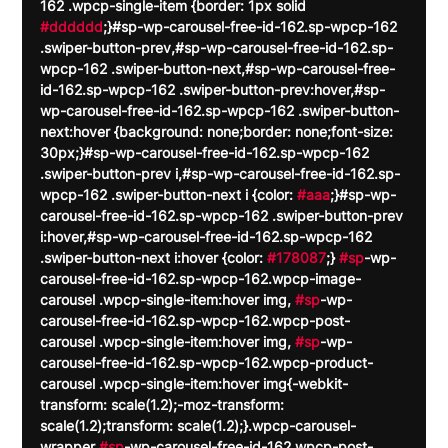
162 .wpcp-single-item {border: 1px solid 
#dddddd
;}#sp-wp-carousel-free-id-162.sp-wpcp-162 
.swiper-button-prev,#sp-wp-carousel-free-id-162.sp-
wpcp-162 .swiper-button-next,#sp-wp-carousel-free-
id-162.sp-wpcp-162 .swiper-button-prev:hover,#sp-
wp-carousel-free-id-162.sp-wpcp-162 .swiper-button-
next:hover {background: none;border: none;font-size: 
30px;}#sp-wp-carousel-free-id-162.sp-wpcp-162 
.swiper-button-prev i,#sp-wp-carousel-free-id-162.sp-
wpcp-162 .swiper-button-next i {color: 
#aaa
;}#sp-wp-
carousel-free-id-162.sp-wpcp-162 .swiper-button-prev 
i:hover,#sp-wp-carousel-free-id-162.sp-wpcp-162 
.swiper-button-next i:hover {color: 
#178087
;} 
#sp
-wp-
carousel-free-id-162.sp-wpcp-162.wpcp-image-
carousel .wpcp-single-item:hover img, 
#sp
-wp-
carousel-free-id-162.sp-wpcp-162.wpcp-post-
carousel .wpcp-single-item:hover img, 
#sp
-wp-
carousel-free-id-162.sp-wpcp-162.wpcp-product-
carousel .wpcp-single-item:hover img{-webkit-
transform: scale(1.2);-moz-transform: 
scale(1.2);transform: scale(1.2);}.wpcp-carousel-
wrapper 
#sp
-wp-carousel-free-id-162.wpcp-post-