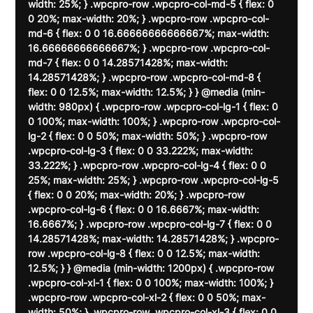
width: 25%; } .wpcpro-row .wpcpro-col-md-5 { flex: 0 
0 20%; max-width: 20%; } .wpcpro-row .wpcpro-col-
md-6 { flex: 0 0 16.66666666666667%; max-width: 
16.66666666666667%; } .wpcpro-row .wpcpro-col-
md-7 { flex: 0 0 14.28571428%; max-width: 
14.28571428%; } .wpcpro-row .wpcpro-col-md-8 { 
flex: 0 0 12.5%; max-width: 12.5%; } } @media (min-
width: 980px) { .wpcpro-row .wpcpro-col-lg-1 { flex: 0 
0 100%; max-width: 100%; } .wpcpro-row .wpcpro-col-
lg-2 { flex: 0 0 50%; max-width: 50%; } .wpcpro-row 
.wpcpro-col-lg-3 { flex: 0 0 33.222%; max-width: 
33.222%; } .wpcpro-row .wpcpro-col-lg-4 { flex: 0 0 
25%; max-width: 25%; } .wpcpro-row .wpcpro-col-lg-5 
{ flex: 0 0 20%; max-width: 20%; } .wpcpro-row 
.wpcpro-col-lg-6 { flex: 0 0 16.6667%; max-width: 
16.6667%; } .wpcpro-row .wpcpro-col-lg-7 { flex: 0 0 
14.28571428%; max-width: 14.28571428%; } .wpcpro-
row .wpcpro-col-lg-8 { flex: 0 0 12.5%; max-width: 
12.5%; } } @media (min-width: 1200px) { .wpcpro-row 
.wpcpro-col-xl-1 { flex: 0 0 100%; max-width: 100%; } 
.wpcpro-row .wpcpro-col-xl-2 { flex: 0 0 50%; max-
width: 50%; } .wpcpro-row .wpcpro-col-xl-3 { flex: 0 0 