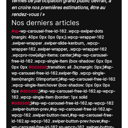
termes de participation grand public devrait, à 
en croire nos premières estimations, être au 
rendez-vous ! »
Nos derniers articles
#sp
-wp-carousel-free-id-162 .wpcp-swiper-dots 
{margin: 40px 0px 0px 0px;}.wpcp-wrapper-162 
.swiper-wrapper .swiper-slide-kenburn, .wpcp-
wrapper-162 .swiper-wrapper, .wpcp-wrapper-162 
.wpcpro-row{align-items: center;}#sp-wp-carousel-
free-id-162 .wpcp-single-item {box-shadow: 0px 0px 
0px 0px 
#dddddd
;transition: all .3s;margin: 0px;}#sp-
wp-carousel-free-id-162.swiper-flip .wpcp-single-
item{margin: 0!important;}#sp-wp-carousel-free-id-162 
.wpcp-single-item:hover {box-shadow: 0px 0px 0px 
0px 
#dddddd
;}#sp-wp-carousel-free-id-162.sp-wpcp-
162 .wpcp-single-item {border: 1px solid 
#dddddd
;}#sp-wp-carousel-free-id-162.sp-wpcp-162 
.swiper-button-prev,#sp-wp-carousel-free-id-162.sp-
wpcp-162 .swiper-button-next,#sp-wp-carousel-free-
id-162.sp-wpcp-162 .swiper-button-prev:hover,#sp-
wp-carousel-free-id-162.sp-wpcp-162 .swiper-button-