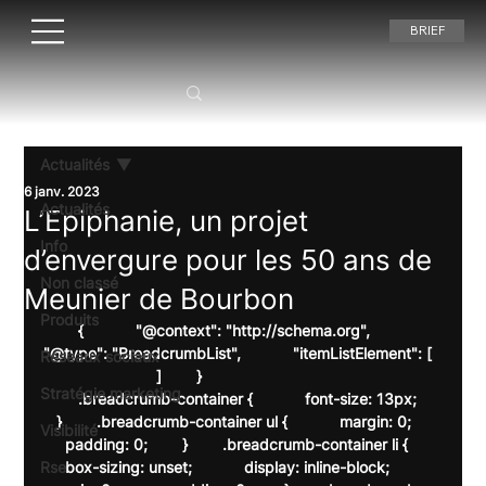
BRIEF
Actualités
6 janv. 2023
Actualités
L’Epiphanie, un projet
Info
d’envergure pour les 50 ans de
Non classé
Meunier de Bourbon
Produits
        {            "@context": "http://schema.org",            
"@type": "BreadcrumbList",            "itemListElement": [  
Réseaux sociaux
                          ]        }    
Stratégie marketing
        .breadcrumb-container {            font-size: 13px;     
   }        .breadcrumb-container ul {            margin: 0;       
Visibilité
     padding: 0;        }        .breadcrumb-container li {       
Rse
     box-sizing: unset;            display: inline-block;            