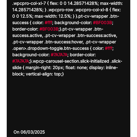
.wpcpro-col-xl-7 { flex: 0 0 14.28571428%; max-width: 
14.28571428%; } .wpcpro-row .wpcpro-col-xl-8 { flex: 
0 0 12.5%; max-width: 12.5%; } }.pt-cv-wrapper .btn-
success { color: 
#fff
; background-color: 
#BF003B
; 
border-color: 
#BF003B
;}.pt-cv-wrapper .btn-
success.active, .pt-cv-wrapper .btn-success:active, 
.pt-cv-wrapper .btn-success:hover, .pt-cv-wrapper 
.open>.dropdown-toggle.btn-success { color: 
#fff
; 
background-color: 
#7A7A7A
; border-color: 
#7A7A7A
;}.wpcp-carousel-section.slick-initialized .slick-
slide { margin-right: 20px; float: none; display: inline-
block; vertical-align: top;}
 On 06/03/2025