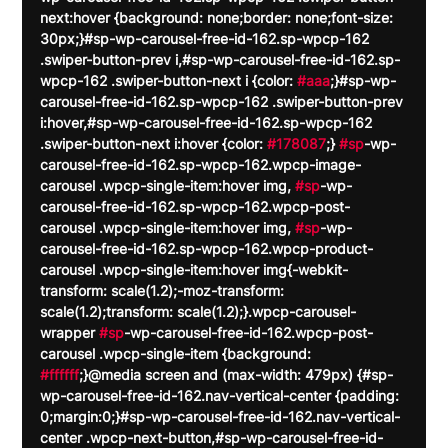
next:hover {background: none;border: none;font-size: 
30px;}#sp-wp-carousel-free-id-162.sp-wpcp-162 
.swiper-button-prev i,#sp-wp-carousel-free-id-162.sp-
wpcp-162 .swiper-button-next i {color: 
#aaa
;}#sp-wp-
carousel-free-id-162.sp-wpcp-162 .swiper-button-prev 
i:hover,#sp-wp-carousel-free-id-162.sp-wpcp-162 
.swiper-button-next i:hover {color: 
#178087
;} 
#sp
-wp-
carousel-free-id-162.sp-wpcp-162.wpcp-image-
carousel .wpcp-single-item:hover img, 
#sp
-wp-
carousel-free-id-162.sp-wpcp-162.wpcp-post-
carousel .wpcp-single-item:hover img, 
#sp
-wp-
carousel-free-id-162.sp-wpcp-162.wpcp-product-
carousel .wpcp-single-item:hover img{-webkit-
transform: scale(1.2);-moz-transform: 
scale(1.2);transform: scale(1.2);}.wpcp-carousel-
wrapper 
#sp
-wp-carousel-free-id-162.wpcp-post-
carousel .wpcp-single-item {background: 
#ffffff
;}@media screen and (max-width: 479px) {#sp-
wp-carousel-free-id-162.nav-vertical-center {padding: 
0;margin:0;}#sp-wp-carousel-free-id-162.nav-vertical-
center .wpcp-next-button,#sp-wp-carousel-free-id-