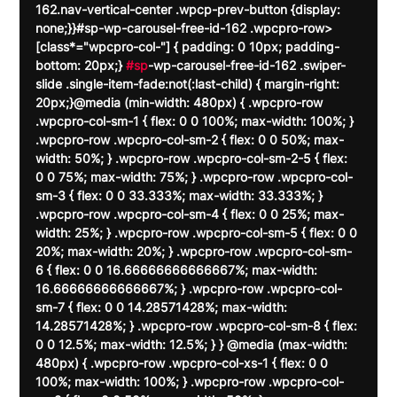
162.nav-vertical-center .wpcp-prev-button {display: 
none;}}#sp-wp-carousel-free-id-162 .wpcpro-row>
[class*="wpcpro-col-"] { padding: 0 10px; padding-
bottom: 20px;} 
#sp
-wp-carousel-free-id-162 .swiper-
slide .single-item-fade:not(:last-child) { margin-right: 
20px;}@media (min-width: 480px) { .wpcpro-row 
.wpcpro-col-sm-1 { flex: 0 0 100%; max-width: 100%; } 
.wpcpro-row .wpcpro-col-sm-2 { flex: 0 0 50%; max-
width: 50%; } .wpcpro-row .wpcpro-col-sm-2-5 { flex: 
0 0 75%; max-width: 75%; } .wpcpro-row .wpcpro-col-
sm-3 { flex: 0 0 33.333%; max-width: 33.333%; } 
.wpcpro-row .wpcpro-col-sm-4 { flex: 0 0 25%; max-
width: 25%; } .wpcpro-row .wpcpro-col-sm-5 { flex: 0 0 
20%; max-width: 20%; } .wpcpro-row .wpcpro-col-sm-
6 { flex: 0 0 16.66666666666667%; max-width: 
16.66666666666667%; } .wpcpro-row .wpcpro-col-
sm-7 { flex: 0 0 14.28571428%; max-width: 
14.28571428%; } .wpcpro-row .wpcpro-col-sm-8 { flex: 
0 0 12.5%; max-width: 12.5%; } } @media (max-width: 
480px) { .wpcpro-row .wpcpro-col-xs-1 { flex: 0 0 
100%; max-width: 100%; } .wpcpro-row .wpcpro-col-