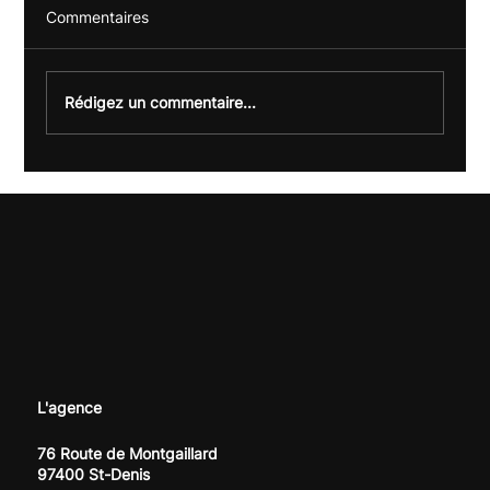
Commentaires
Rédigez un commentaire...
Offre LLMO : être visible sur ChatGPT &
Co (et pas seulement sur Google)
L'agence
76 Route de Montgaillard
97400 St-Denis