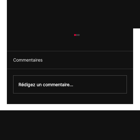
Commentaires
Rédigez un commentaire...
Offre LLMO : être visible sur ChatGPT &
Co (et pas seulement sur Google)