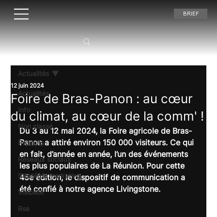
BRIEF
Actualités
12 juin 2024
Actualités
Foire de Bras-Panon : au cœur
Info
du climat, au cœur de la comm' !
Non classé
Du 3 au 12 mai 2024, la Foire agricole de Bras-
Panon a attiré environ 150 000 visiteurs. Ce qui 
Produits
en fait, d’année en année, l’un des événements 
Réseaux sociaux
les plus populaires de La Réunion. Pour cette 
Stratégie marketing
45e édition, le dispositif de communication a 
été confié à notre agence Livingstone.
Visibilité
Rse