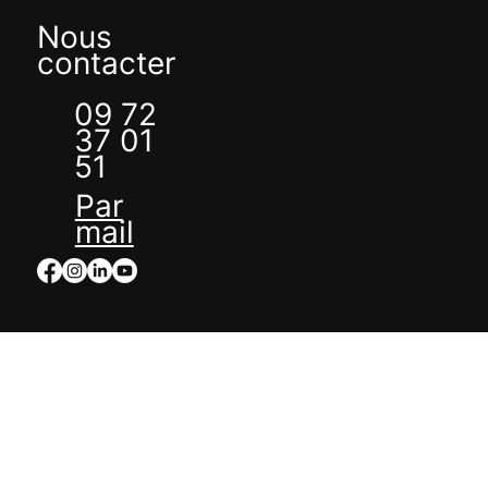
Nous
contacter
09 72
37 01
51
Par
mail