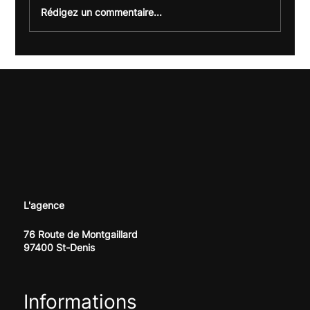
Rédigez un commentaire...
Offre LLMO : être visible sur ChatGPT &
Co (et pas seulement sur Google)
L'agence
76 Route de Montgaillard
97400 St-Denis
Informations