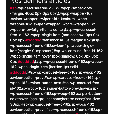
Nos derniers articles
#sp
-wp-carousel-free-id-162 .wpcp-swiper-dots 
{margin: 40px 0px 0px 0px;}.wpcp-wrapper-162 
.swiper-wrapper .swiper-slide-kenburn, .wpcp-
wrapper-162 .swiper-wrapper, .wpcp-wrapper-162 
.wpcpro-row{align-items: center;}#sp-wp-carousel-
free-id-162 .wpcp-single-item {box-shadow: 0px 0px 
0px 0px 
#dddddd
;transition: all .3s;margin: 0px;}#sp-
wp-carousel-free-id-162.swiper-flip .wpcp-single-
item{margin: 0!important;}#sp-wp-carousel-free-id-162 
.wpcp-single-item:hover {box-shadow: 0px 0px 0px 
0px 
#dddddd
;}#sp-wp-carousel-free-id-162.sp-wpcp-
162 .wpcp-single-item {border: 1px solid 
#dddddd
;}#sp-wp-carousel-free-id-162.sp-wpcp-162 
.swiper-button-prev,#sp-wp-carousel-free-id-162.sp-
wpcp-162 .swiper-button-next,#sp-wp-carousel-free-
id-162.sp-wpcp-162 .swiper-button-prev:hover,#sp-
wp-carousel-free-id-162.sp-wpcp-162 .swiper-button-
next:hover {background: none;border: none;font-size: 
30px;}#sp-wp-carousel-free-id-162.sp-wpcp-162 
.swiper-button-prev i,#sp-wp-carousel-free-id-162.sp-