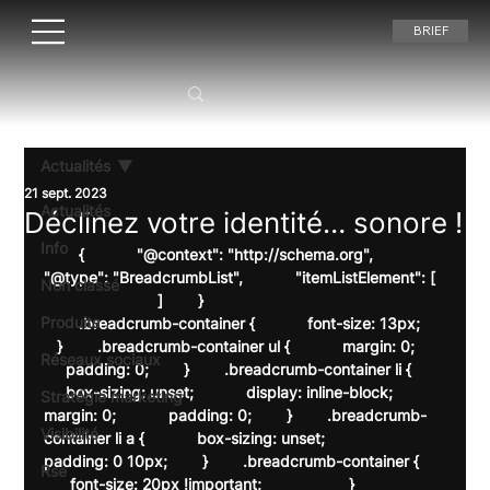
BRIEF
Actualités
21 sept. 2023
Actualités
Déclinez votre identité… sonore !
Info
        {            "@context": "http://schema.org",            
"@type": "BreadcrumbList",            "itemListElement": [  
Non classé
                          ]        }    
Produits
        .breadcrumb-container {            font-size: 13px;     
   }        .breadcrumb-container ul {            margin: 0;       
Réseaux sociaux
     padding: 0;        }        .breadcrumb-container li {       
     box-sizing: unset;            display: inline-block;            
Stratégie marketing
margin: 0;            padding: 0;        }        .breadcrumb-
Visibilité
container li a {            box-sizing: unset;            
padding: 0 10px;        }        .breadcrumb-container {      
Rse
      font-size: 20px !important;                    }        