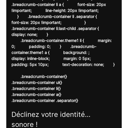
.breadcrumb-container li a {            font-size: 20px 
!important;            line-height: 20px !important;               
     }        .breadcrumb-container li .separator {            
font-size: 20px !important;                    }        
.breadcrumb-container li:last-child .separator {            
display: none;        }    
        .breadcrumb-container.theme1 li {            margin: 
0;            padding: 0;        }        .breadcrumb-
container.theme1 a {            background: ;            
display: inline-block;            margin: 0 5px;            
padding: 5px 10px;            text-decoration: none;        } 
        .breadcrumb-container{}

.breadcrumb-container ul{}

.breadcrumb-container li{}

.breadcrumb-container a{}

.breadcrumb-container .separator{}

Déclinez votre identité… 
sonore !