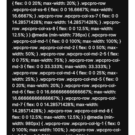
{ flex: 0 0 20%; max-width: 20%; } .wpcpro-row 
.wpcpro-col-xs-6 { flex: 0 0 16.6667%; max-width: 
16.6667%; } .wpcpro-row .wpcpro-col-xs-7 { flex: 0 0 
14.28571428%; max-width: 14.28571428%; } .wpcpro-
row .wpcpro-col-xs-8 { flex: 0 0 12.5%; max-width: 
12.5%; } } @media (min-width: 736px) { .wpcpro-row 
.wpcpro-col-md-1 { flex: 0 0 100%; max-width: 100%; } 
.wpcpro-row .wpcpro-col-md-2 { flex: 0 0 50%; max-
width: 50%; } .wpcpro-row .wpcpro-col-md-2-5 { flex: 
0 0 75%; max-width: 75%; } .wpcpro-row .wpcpro-col-
md-3 { flex: 0 0 33.333%; max-width: 33.333%; } 
.wpcpro-row .wpcpro-col-md-4 { flex: 0 0 25%; max-
width: 25%; } .wpcpro-row .wpcpro-col-md-5 { flex: 0 
0 20%; max-width: 20%; } .wpcpro-row .wpcpro-col-
md-6 { flex: 0 0 16.66666666666667%; max-width: 
16.66666666666667%; } .wpcpro-row .wpcpro-col-
md-7 { flex: 0 0 14.28571428%; max-width: 
14.28571428%; } .wpcpro-row .wpcpro-col-md-8 { 
flex: 0 0 12.5%; max-width: 12.5%; } } @media (min-
width: 980px) { .wpcpro-row .wpcpro-col-lg-1 { flex: 0 
0 100%; max-width: 100%; } .wpcpro-row .wpcpro-col-