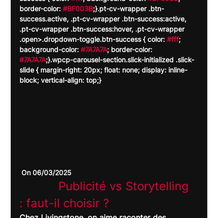
border-color: 
#BF003B
;}.pt-cv-wrapper .btn-
success.active, .pt-cv-wrapper .btn-success:active, 
.pt-cv-wrapper .btn-success:hover, .pt-cv-wrapper 
.open>.dropdown-toggle.btn-success { color: 
#fff
; 
background-color: 
#7A7A7A
; border-color: 
#7A7A7A
;}.wpcp-carousel-section.slick-initialized .slick-
slide { margin-right: 20px; float: none; display: inline-
block; vertical-align: top;}
 On 06/03/2025
		Publicité vs Storytelling 
: faut-il choisir ?	
Chez Livingstone, on aime raconter des 