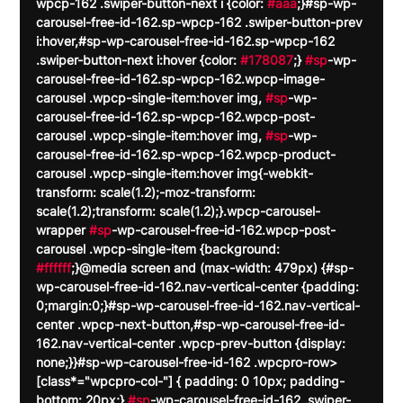
wpcp-162 .swiper-button-next i {color: 
#aaa
;}#sp-wp-
carousel-free-id-162.sp-wpcp-162 .swiper-button-prev 
i:hover,#sp-wp-carousel-free-id-162.sp-wpcp-162 
.swiper-button-next i:hover {color: 
#178087
;} 
#sp
-wp-
carousel-free-id-162.sp-wpcp-162.wpcp-image-
carousel .wpcp-single-item:hover img, 
#sp
-wp-
carousel-free-id-162.sp-wpcp-162.wpcp-post-
carousel .wpcp-single-item:hover img, 
#sp
-wp-
carousel-free-id-162.sp-wpcp-162.wpcp-product-
carousel .wpcp-single-item:hover img{-webkit-
transform: scale(1.2);-moz-transform: 
scale(1.2);transform: scale(1.2);}.wpcp-carousel-
wrapper 
#sp
-wp-carousel-free-id-162.wpcp-post-
carousel .wpcp-single-item {background: 
#ffffff
;}@media screen and (max-width: 479px) {#sp-
wp-carousel-free-id-162.nav-vertical-center {padding: 
0;margin:0;}#sp-wp-carousel-free-id-162.nav-vertical-
center .wpcp-next-button,#sp-wp-carousel-free-id-
162.nav-vertical-center .wpcp-prev-button {display: 
none;}}#sp-wp-carousel-free-id-162 .wpcpro-row>
[class*="wpcpro-col-"] { padding: 0 10px; padding-
bottom: 20px;} 
#sp
-wp-carousel-free-id-162 .swiper-