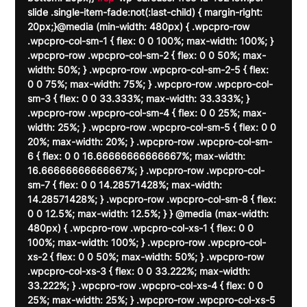
slide .single-item-fade:not(:last-child) { margin-right: 
20px;}@media (min-width: 480px) { .wpcpro-row 
.wpcpro-col-sm-1 { flex: 0 0 100%; max-width: 100%; } 
.wpcpro-row .wpcpro-col-sm-2 { flex: 0 0 50%; max-
width: 50%; } .wpcpro-row .wpcpro-col-sm-2-5 { flex: 
0 0 75%; max-width: 75%; } .wpcpro-row .wpcpro-col-
sm-3 { flex: 0 0 33.333%; max-width: 33.333%; } 
.wpcpro-row .wpcpro-col-sm-4 { flex: 0 0 25%; max-
width: 25%; } .wpcpro-row .wpcpro-col-sm-5 { flex: 0 0 
20%; max-width: 20%; } .wpcpro-row .wpcpro-col-sm-
6 { flex: 0 0 16.66666666666667%; max-width: 
16.66666666666667%; } .wpcpro-row .wpcpro-col-
sm-7 { flex: 0 0 14.28571428%; max-width: 
14.28571428%; } .wpcpro-row .wpcpro-col-sm-8 { flex: 
0 0 12.5%; max-width: 12.5%; } } @media (max-width: 
480px) { .wpcpro-row .wpcpro-col-xs-1 { flex: 0 0 
100%; max-width: 100%; } .wpcpro-row .wpcpro-col-
xs-2 { flex: 0 0 50%; max-width: 50%; } .wpcpro-row 
.wpcpro-col-xs-3 { flex: 0 0 33.222%; max-width: 
33.222%; } .wpcpro-row .wpcpro-col-xs-4 { flex: 0 0 
25%; max-width: 25%; } .wpcpro-row .wpcpro-col-xs-5 