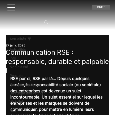
BRIEF
Actualités
27 janv. 2025
Actualités
Communication RSE :
Info
responsable, durable et palpable
Non classé
!
Produits
RSE par ci, RSE par là… Depuis quelques 
Réseaux sociaux
années, la responsabilité sociale (ou sociétale) 
des entreprises est devenue un sujet 
Stratégie marketing
incontournable. Un sujet essentiel sur lequel les 
Visibilité
entreprises et les marques se doivent de 
communiquer, pour mettre en lumière leurs 
Rse