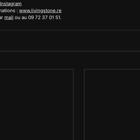
Instagram
ations : 
www.livingstone.re
r 
mail
 ou au 09 72 37 01 51.