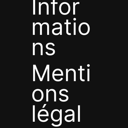
Infor
matio
ns
Menti
ons
légal