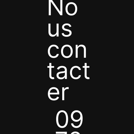
No
us
con
tact
er
09