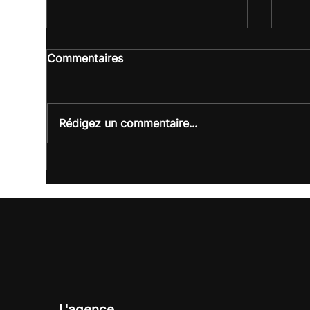
Commentaires
Rédigez un commentaire...
Trophée Perle de Lait :
Off
quand une marque soutient
Cha
l’entrepreneuriat féminin
seu
engagé.
L'agence