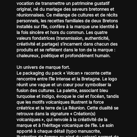
vocation de transmettre un patrimoine gustatif
original, né du mariage des saveurs bretonnes et
réunionnaises. Ce mélange de cultures et de récits
personnels, les recettes familiales de deux Bretons
installés sur l’île, confère à la marque une identité à
la fois sincère et hors du commun. Les quatre
valeurs fondatrices (transmission, authenticité,
créativité et partage) s’incarnent dans chacun des
produits et se reflètent dans le ton de la marque :
chaleureux, poétique et profondément humain.
Un univers de marque fort.
Le packaging du pack « Volcan » raconte cette
rencontre entre l’île intense et la Bretagne. Le logo
réunit une vague et un cœur pour symboliser la
fusion des cultures. La palette, associant bleu
turquoise et indigo, évoque le ciel et l’océan, tandis
que les motifs volcaniques illustrent la force
créatrice et la terre de La Réunion. Cette dualité se
retrouve dans la signature « Création(s)
volcaniques », qui renvoie à la créativité de la
marque et à l’héritage volcanique de l’île. Le soin
apporté à chaque détail (typo manuscrite,
illustration de femme au pied du volcan) permet de